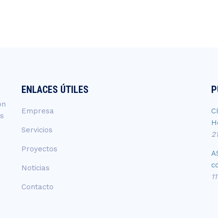
ENLACES ÚTILES
P
ón
Empresa
C
os
H
Servicios
2
Proyectos
A
c
Noticias
1
Contacto