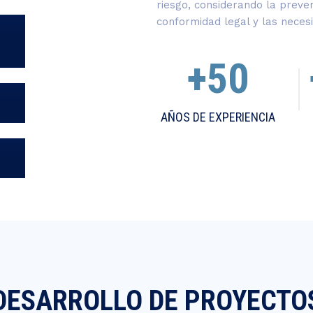
riesgo, considerando la preven
conformidad legal y las neces
+50
AÑOS DE EXPERIENCIA
DESARROLLO DE PROYECTO