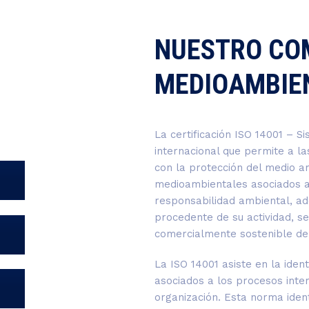
NUESTRO CO
MEDIOAMBIE
La certificación ISO 14001 – 
internacional que permite a 
con la protección del medio am
medioambientales asociados a 
responsabilidad ambiental, a
procedente de su actividad, s
comercialmente sostenible de
La ISO 14001 asiste en la iden
asociados a los procesos inter
organización. Esta norma ident