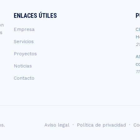
ENLACES ÚTILES
P
ón
Empresa
C
os
H
Servicios
2
Proyectos
A
c
Noticias
1
Contacto
os.
Aviso legal
·
Política de privacidad
·
Co