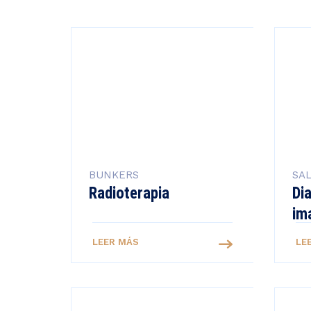
BUNKERS
SA
Radioterapia
Di
im
LEER MÁS
LE