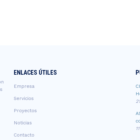
ENLACES ÚTILES
P
ón
Empresa
C
os
H
Servicios
2
Proyectos
A
c
Noticias
1
Contacto