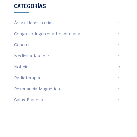
CATEGORÍAS
Áreas Hospitalarias
4
Congreso Ingeniería Hospitalaria
1
General
1
Medicina Nuclear
1
Noticias
2
Radioterapia
1
Resonancia Magnética
1
Salas Blancas
1